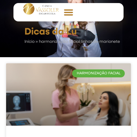
Dicas da Lu
Início
»
harmonização facial linhas de marionete
HARMONIZAÇÃO FACIAL