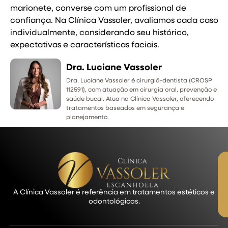
marionete, converse com um profissional de
confiança. Na Clínica Vassoler, avaliamos cada caso
individualmente, considerando seu histórico,
expectativas e características faciais.
Dra. Luciane Vassoler
Dra. Luciane Vassoler é cirurgiã-dentista (CROSP
112591), com atuação em cirurgia oral, prevenção e
saúde bucal. Atua na Clínica Vassoler, oferecendo
tratamentos baseados em segurança e
planejamento.
A Clínica Vassoler é referência em tratamentos estéticos e
odontológicos.