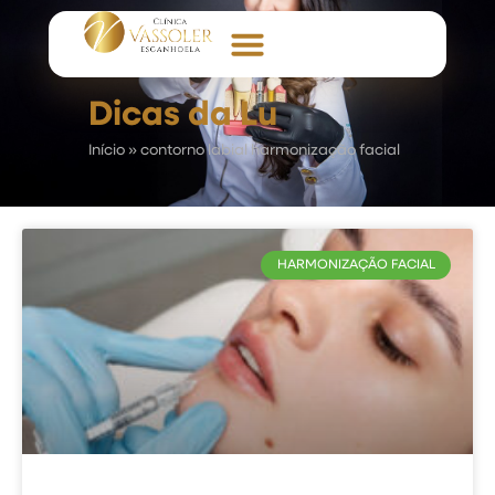
Dicas da Lu
Início
»
contorno labial harmonização facial
HARMONIZAÇÃO FACIAL