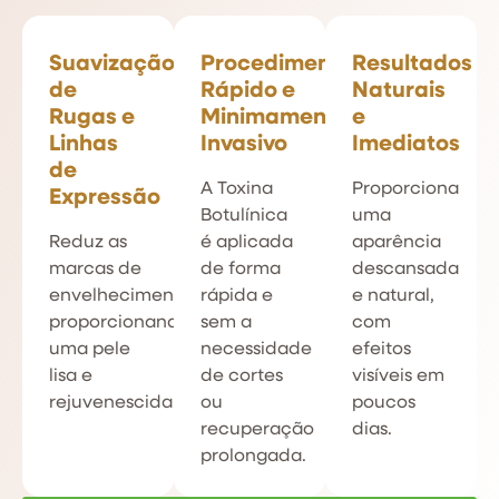
Suavização
Procedimento
Resultados
de
Rápido e
Naturais
Rugas e
Minimamente
e
Linhas
Invasivo
Imediatos
de
A Toxina
Proporciona
Expressão
Botulínica
uma
Reduz as
é aplicada
aparência
marcas de
de forma
descansada
envelhecimento,
rápida e
e natural,
proporcionando
sem a
com
uma pele
necessidade
efeitos
lisa e
de cortes
visíveis em
rejuvenescida.
ou
poucos
recuperação
dias.
prolongada.