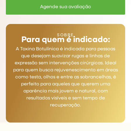
Agende sua avaliação
SOBRE
Para quem é indicado:
A Toxina Botulínica é indicada para pessoas
que desejam suavizar rugas e linhas de
expressão sem intervenções cirúrgicas. Ideal
para quem busca rejuvenescimento em áreas
como testa, olhos e entre as sobrancelhas, é
perfeito para aqueles que querem uma
aparência mais jovem e natural, com
resultados visíveis e sem tempo de
recuperação.