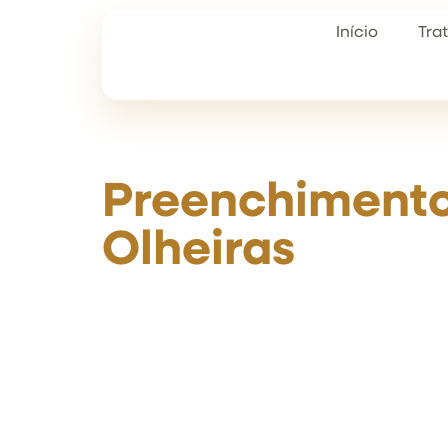
Início
Tra
Preenchiment
Olheiras
Diminua as olheiras e ilumine seu olhar 
Preenchimento de Olheiras. Esse tratam
áreas escuras e fundos ao redor dos olh
proporcionando uma aparência desca
rejuvenescida e mais harmoniosa. Redef
com resultados imediatos e naturais.