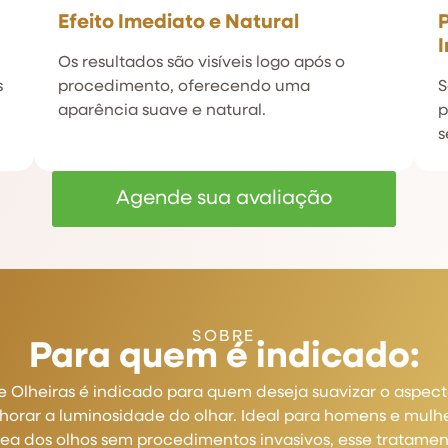
Efeito Imediato e Natural
I
Os resultados são visíveis logo após o
s
procedimento, oferecendo uma
S
aparência suave e natural.
p
s
Agende sua avaliação
SOBRE
Para quem é indicado:
Olheiras é indicado para quem deseja suavizar o aspect
lhorar a luminosidade do olhar. Ideal para homens e mul
ea dos olhos sem procedimentos invasivos, esse tratamen