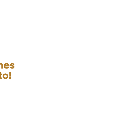
hes
to!