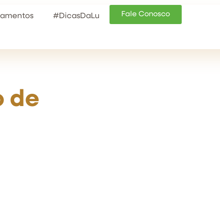
Fale Conosco
tamentos
#DicasDaLu
o de
com o
ento suaviza as
os,
nsada,
ina seu olhar