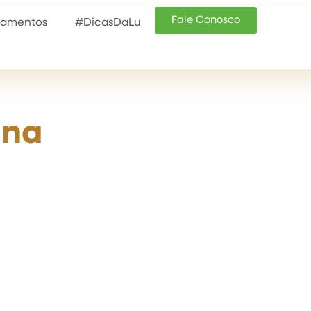
Fale Conosco
tamentos
#DicasDaLu
ina
a e eficaz
corrigir
s,
cionando um
um resultado
ue você