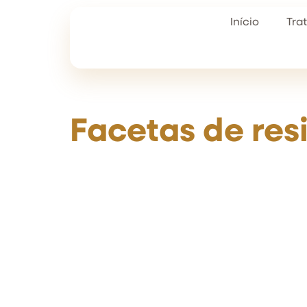
Início
Tra
Facetas de res
Transforme seu sorriso de maneira rápid
com as Facetas de Resina!
Esse procedimento estético é ideal para 
imperfeições, como dentes desalinhado
desgastados ou com manchas, propor
sorriso harmônico e radiante. Garanta 
natural, personalizado e com o brilho q
sempre sonhou!