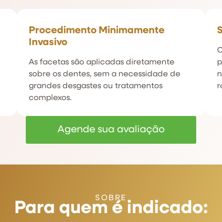
Procedimento Minimamente
S
Invasivo
C
As facetas são aplicadas diretamente
p
sobre os dentes, sem a necessidade de
n
grandes desgastes ou tratamentos
r
complexos.
Agende sua avaliação
SOBRE
Para quem é indicado: