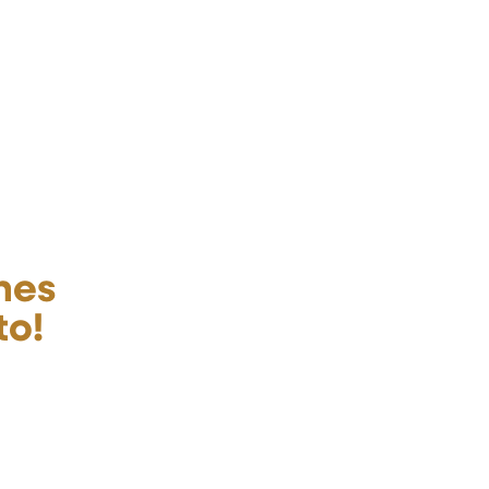
hes
to!