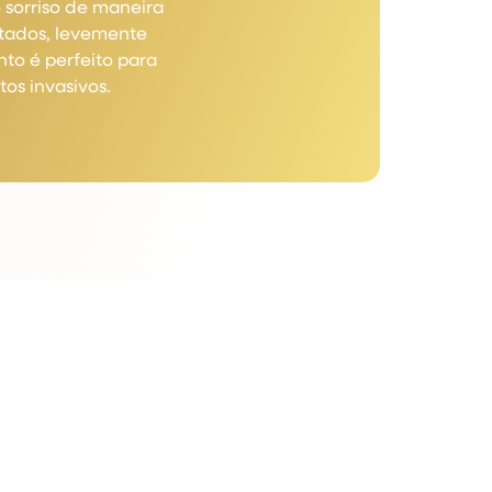
 sorriso de maneira
stados, levemente
to é perfeito para
os invasivos.