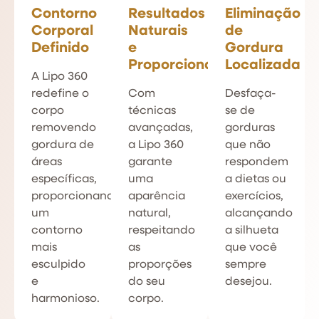
Contorno
Resultados
Eliminação
Corporal
Naturais
de
Definido
e
Gordura
Proporcionais
Localizada
A Lipo 360
redefine o
Com
Desfaça-
corpo
técnicas
se de
removendo
avançadas,
gorduras
gordura de
a Lipo 360
que não
áreas
garante
respondem
específicas,
uma
a dietas ou
proporcionando
aparência
exercícios,
um
natural,
alcançando
contorno
respeitando
a silhueta
mais
as
que você
esculpido
proporções
sempre
e
do seu
desejou.
harmonioso.
corpo.