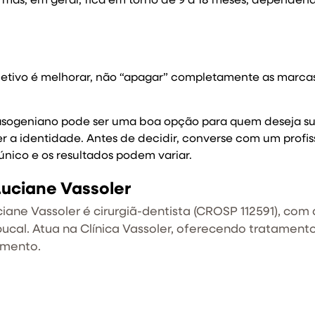
 mas, em geral, fica em torno de 9 a 18 meses, dependen
bjetivo é melhorar, não “apagar” completamente as marca
asogeniano pode ser uma boa opção para quem deseja sua
a identidade. Antes de decidir, converse com um profis
nico e os resultados podem variar.
Luciane Vassoler
ciane Vassoler é cirurgiã-dentista (CROSP 112591), com
ucal. Atua na Clínica Vassoler, oferecendo tratamen
amento.