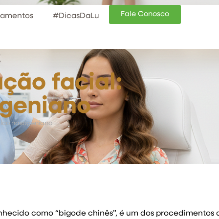
Fale Conosco
tamentos
#DicasDaLu
ção facial:
ogeniano
ulco nasogeniano
nhecido como “bigode chinês”, é um dos procedimentos 