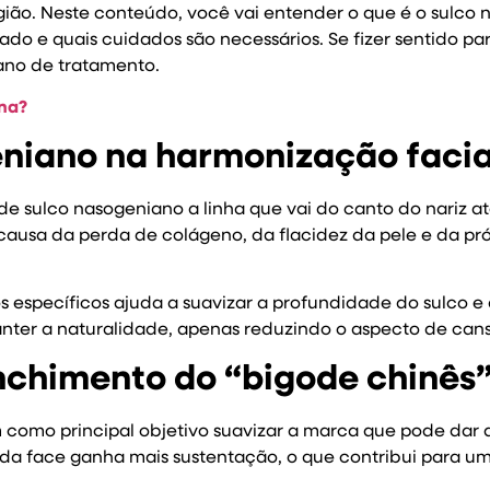
gião. Neste conteúdo, você vai entender o que é o sulco
do e quais cuidados são necessários. Se fizer sentido pa
lano de tratamento.
ana?
eniano na harmonização facia
 sulco nasogeniano a linha que vai do canto do nariz a
 causa da perda de colágeno, da flacidez da pele e da pr
específicos ajuda a suavizar a profundidade do sulco e 
anter a naturalidade, apenas reduzindo o aspecto de can
nchimento do “bigode chinês
como principal objetivo suavizar a marca que pode dar 
l da face ganha mais sustentação, o que contribui para u