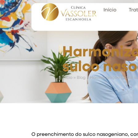
Início
Tra
Harmoniza
sulco nas
Início
»
Blog
»
Harmonização facial: s
O preenchimento do sulco nasogeniano, co